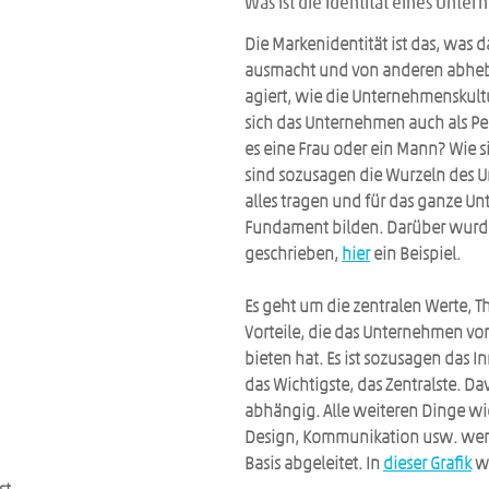
Was ist die Identität eines Unte
Die Markenidentität ist das, was
ausmacht und von anderen abhebt
agiert, wie die Unternehmenskultu
sich das Unternehmen auch als Pers
es eine Frau oder ein Mann? Wie sie
sind sozusagen die Wurzeln des U
alles tragen und für das ganze U
Fundament bilden. Darüber wurde
geschrieben, 
hier
 ein Beispiel.
Es geht um die zentralen Werte, 
Vorteile, die das Unternehmen vo
bieten hat. Es ist sozusagen das In
das Wichtigste, das Zentralste. Davo
abhängig. Alle weiteren Dinge wi
Design, Kommunikation usw. werd
Basis abgeleitet. In 
dieser Grafik
 w