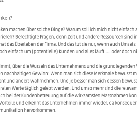
st.
nken?
ken machen über solche Dinge? Warum soll ich mich nicht einfach a
ieren? Berechtigte Fragen, denn Zeit und andere Ressourcen sind 
 hat das Überleben der Firma. Und das tut sie nur, wenn auch Umsatz 
ch einfach um (potentielle) Kunden und alles läuft….. oder doch n
nimmt, über die Wurzeln des Unternehmens und die grundlegenden
n nachhaltigen Gewinn: Wenn man sich diese Merkmale bewusst ma
ant und anders wahrnehmen. Und je besser man sich dessen bewusst 
alen Werte täglich gelebt werden. Und umso mehr sind die relevant
ch bei der Kundenbetreuung auf die wirksamsten Massnahmen konz
e Vorteile und erkennt das Unternehmen immer wieder, da konsequent
mmunikation hervorkommen.