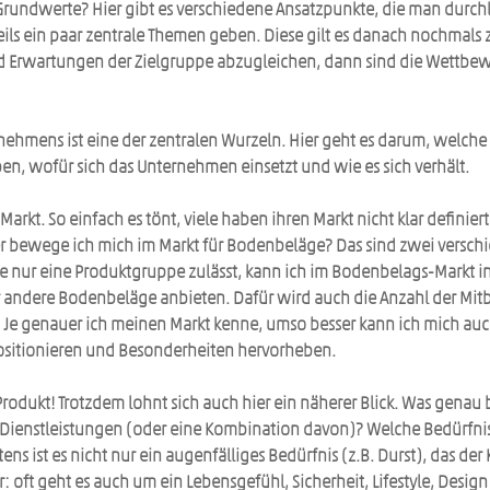
 Grundwerte? Hier gibt es verschiedene Ansatzpunkte, die man durch
ils ein paar zentrale Themen geben. Diese gilt es danach nochmals 
 Erwartungen der Zielgruppe abzugleichen, dann sind die Wettbewer
nehmens ist eine der zentralen Wurzeln. Hier geht es darum, welche 
n, wofür sich das Unternehmen einsetzt und wie es sich verhält. 
 Markt. So einfach es tönt, viele haben ihren Markt nicht klar definiert.
r bewege ich mich im Markt für Bodenbeläge? Das sind zwei verschi
e nur eine Produktgruppe zulässt, kann ich im Bodenbelags-Markt in
r andere Bodenbeläge anbieten. Dafür wird auch die Anzahl der Mit
) Je genauer ich meinen Markt kenne, umso besser kann ich mich auc
itionieren und Besonderheiten hervorheben. 
Produkt! Trotzdem lohnt sich auch hier ein näherer Blick. Was genau b
 Dienstleistungen (oder eine Kombination davon)? Welche Bedürfnis
ens ist es nicht nur ein augenfälliges Bedürfnis (z.B. Durst), das der
r: oft geht es auch um ein Lebensgefühl, Sicherheit, Lifestyle, Design