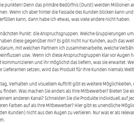
ie punkten! Denn das primäre Bedürfnis (Durst) werden Millionen a
en. Wenn ich aber hinter die Fassade des Kunden blicken kann und 
füllen kann, dann habe ich etwas, was viele andere nicht haben.
 nächsten Punkt: die Anspruchsgruppen. Welche Gruppierungen um
aben diese gegenüber mir? Es gibt nicht nur Kunden, auch das weite
B. darum, mit welchen Partnern ich zusammenarbeite, welche Verbän
influssen usw. Wenn ich diese Anspruchsgruppen klar vor Augen ha
 kommunizieren und ihr möglichst das liefern, was sie erwartet. Wen
er Lieferanten setzen, wird das Produkt für Ihre Kunden niemals Wel
ag, Verhalten und visuellem Auftritt gibt es weitere Möglichkeiten, 
u finden. Was machen Sie anders als Ihre Mitbewerber? Bieten Sie e
n einem anderen Kanal? Schneiden Sie die Produkte individuell auf j
eren Farben auf als Ihre Mitbewerber? Hier gibt es unendliche Möglic
 (den Kunden) nicht aus den Augen zu verlieren. Nur was er als rele
en.