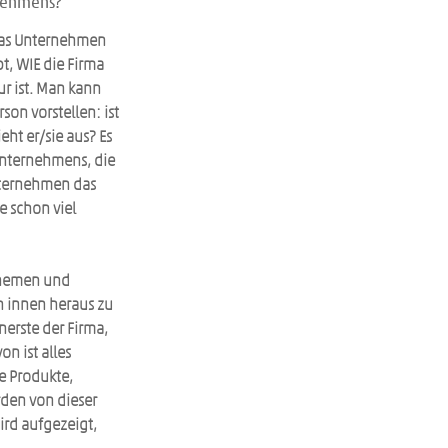
rnehmens?
 das Unternehmen 
, WIE die Firma 
r ist. Man kann 
on vorstellen: ist 
ht er/sie aus? Es 
nternehmens, die 
nternehmen das 
 schon viel 
Themen und 
n innen heraus zu 
nerste der Firma, 
n ist alles 
e Produkte, 
en von dieser 
ird aufgezeigt, 