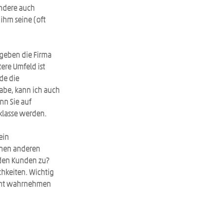
ndere auch 
ihm seine (oft 
geben die Firma 
re Umfeld ist 
de die 
be, kann ich auch 
n Sie auf 
tklasse werden.
ein 
inen anderen 
eden Kunden zu? 
hkeiten. Wichtig 
vant wahrnehmen 