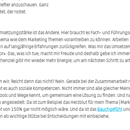
iefter anzuschauen. Ganz 
t, der rostet.
 Umsetzungsstärke ist das Andere. Hier braucht es Fach- und Führungs
ema wie dem Marketing Themen vorantreiben zu können. Arbeiten i
 auf langjährige Erfahrungen zurückgreifen. Was mir das Umsetzen 
tor». Das, was ich tue, macht mir Freude und deshalb gebe ich immer 
chenziel gibt mir wieder mehr Energie, um am nächsten Schritt zu ar
n wir. Reicht denn das nicht? Nein. Gerade bei der Zusammenarbeit 
 es auch soziale Kompetenzen. Nicht immer sind alle gleicher Meinun
Tools und Wege kennt, um gemeinsam eine Lösung zu finden. Und nat
 angesiedelt. Da ist zum Beispiel das Herzblut für mein Thema (Mark
 von 150% gar nicht möglich wäre. Und da ist das 
Bauchgefühl
 und
en als wichtige Stütze bei Entscheidungen mit einbeziehe.