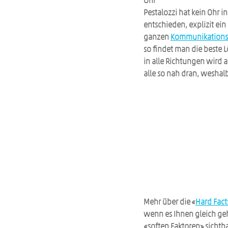
Ohr
Pestalozzi hat kein Ohr i
entschieden, explizit ei
ganzen 
Kommunikationst
so findet man die beste L
in alle Richtungen wird a
alle so nah dran, weshal
Mehr über die «
Hard Fact
wenn es Ihnen gleich geh
«soften Faktoren» sichtba